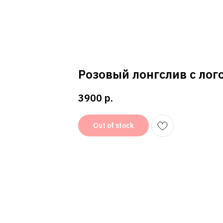
Розовый лонгслив с лог
3900
р.
Out of stock