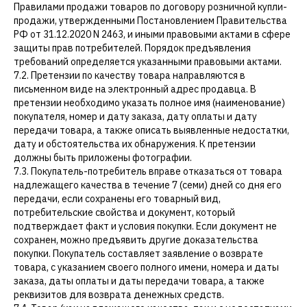
Правилами продажи товаров по договору розничной купли-
продажи, утвержденными Постановлением Правительства
РФ от 31.12.2020 N 2463, и иными правовыми актами в сфере
защиты прав потребителей. Порядок предъявления
требований определяется указанными правовыми актами.
7.2. Претензии по качеству товара направляются в
GHETTO PRINCESS
КЛИЕНТАМ
письменном виде на электронный адрес продавца. В
претензии необходимо указать полное имя (наименование)
ФИЛОСОФИЯ
КАТАЛОГ
покупателя, номер и дату заказа, дату оплаты и дату
КОНТАКТЫ
ДОСТАВКА
передачи товара, а также описать выявленные недостатки,
дату и обстоятельства их обнаружения. К претензии
АДРЕС
СВЯЗАТЬСЯ С НАМИ
должны быть приложены фотографии.
7.3. Покупатель-потребитель вправе отказаться от товара
СПБ, ГАЗОВАЯ 10 ЛИТЕР Н
надлежащего качества в течение 7 (семи) дней со дня его
ЕЖЕДНЕВНО 12:00-20:00
передачи, если сохранены его товарный вид,
потребительские свойства и документ, который
подтверждает факт и условия покупки. Если документ не
сохранен, можно предъявить другие доказательства
КОНФИДЕНЦИАЛЬНОСТЬ
покупки. Покупатель составляет заявление о возврате
ДОГОВОР ОФЕРТЫ
товара, с указанием своего полного имени, номера и даты
заказа, даты оплаты и даты передачи товара, а также
реквизитов для возврата денежных средств.
© 2018-2025 GHETTO PRINCESS