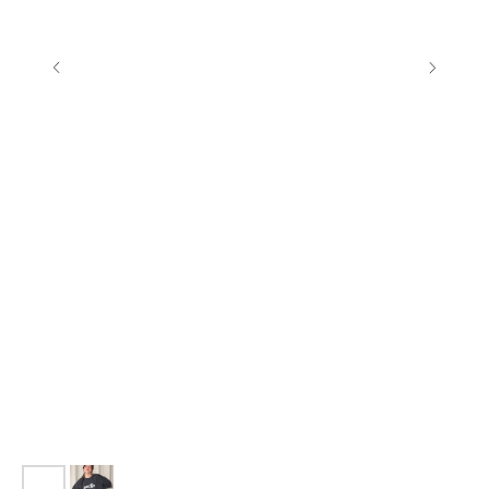
GHETTO PRINCESS
КЛИЕНТАМ
ФИЛОСОФИЯ
КАТАЛОГ
КОНТАКТЫ
ДОСТАВКА
АДРЕС
СВЯЗАТЬСЯ С НАМИ
СПБ, ГАЗОВАЯ 10 ЛИТЕР Н
ЕЖЕДНЕВНО 12:00-20:00