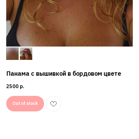
GHETTO PRINCESS
КЛИЕНТАМ
ФИЛОСОФИЯ
КАТАЛОГ
КОНТАКТЫ
ДОСТАВКА
АДРЕС
СВЯЗАТЬСЯ С НАМИ
СПБ, ГАЗОВАЯ 10 ЛИТЕР Н
ЕЖЕДНЕВНО 12:00-20:00
Панама с вышивкой в бордовом цвете
КОНФИДЕНЦИАЛЬНОСТЬ
2500
р.
ДОГОВОР ОФЕРТЫ
© 2018-2025 GHETTO PRINCESS
Out of stock