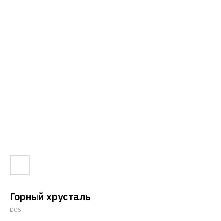
GHETTO PRINCESS
КЛИЕНТАМ
ФИЛОСОФИЯ
КАТАЛОГ
КОНТАКТЫ
ДОСТАВКА
АДРЕС
СВЯЗАТЬСЯ С НАМИ
СПБ, ГАЗОВАЯ 10 ЛИТЕР Н
ЕЖЕДНЕВНО 12:00-20:00
Горный хрусталь
КОНФИДЕНЦИАЛЬНОСТЬ
D06
ДОГОВОР ОФЕРТЫ