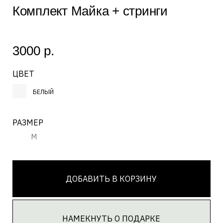
РАЗМЕР
M
ДОБАВИТЬ В КОРЗИНУ
НАМЕКНУТЬ О ПОДАРКЕ
СОСТАВ
95% хлопок, 5% эластан
УХОД ЗА ИЗДЕЛИЕМ
Стирать на ручной стирке, при температуре до
30С с использованием жидких средств
Не отбеливать
Гладить на средней мощности с изнаночной
стороны