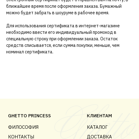
ближайшее время после оформления заказа. Бумажный
можно будет забрать в шоуруме в рабочее время.
Для использования сертификата в интернет-магазине
необходимо ввести его индивидуальный промокод в
специальную строку при оформлении заказа. Остаток
GHETTO PRINCESS
КЛИЕНТАМ
средств списывается, если сумма покупки, меньше, чем
ФИЛОСОФИЯ
КАТАЛОГ
номинал сертификата.
КОНТАКТЫ
ДОСТАВКА
АДРЕС
СВЯЗАТЬСЯ С НАМИ
СПБ, ГАЗОВАЯ 10 ЛИТЕР Н
ЕЖЕДНЕВНО 12:00-20:00
КОНФИДЕНЦИАЛЬНОСТЬ
ДОГОВОР ОФЕРТЫ
© 2018-2025 GHETTO PRINCESS